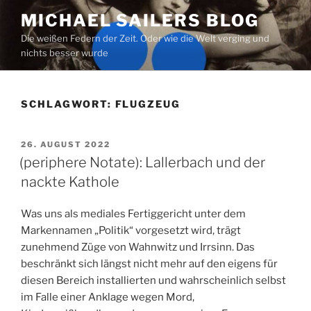
Zum
MICHAEL SAILERS BLOG
Inhalt
Die weißen Federn der Zeit. Oder wie die Welt verging und
springen
nichts besser wurde
SCHLAGWORT:
FLUGZEUG
VERÖFFENTLICHT
26. AUGUST 2022
AM
(periphere Notate): Lallerbach und der
nackte Kathole
Was uns als mediales Fertiggericht unter dem
Markennamen „Politik“ vorgesetzt wird, trägt
zunehmend Züge von Wahnwitz und Irrsinn. Das
beschränkt sich längst nicht mehr auf den eigens für
diesen Bereich installierten und wahrscheinlich selbst
im Falle einer Anklage wegen Mord,